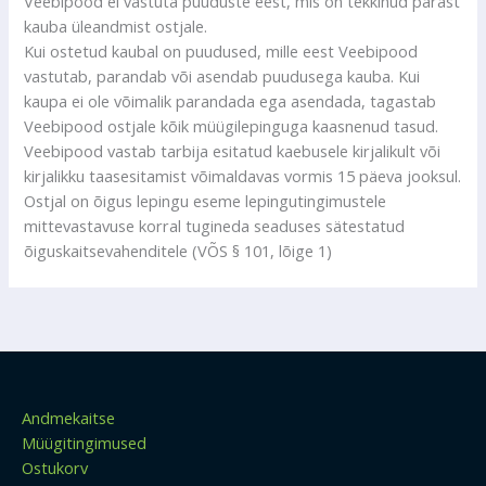
Veebipood ei vastuta puuduste eest, mis on tekkinud pärast
kauba üleandmist ostjale.
Kui ostetud kaubal on puudused, mille eest Veebipood
vastutab, parandab või asendab puudusega kauba. Kui
kaupa ei ole võimalik parandada ega asendada, tagastab
Veebipood ostjale kõik müügilepinguga kaasnenud tasud.
Veebipood vastab tarbija esitatud kaebusele kirjalikult või
kirjalikku taasesitamist võimaldavas vormis 15 päeva jooksul.
Ostjal on õigus lepingu eseme lepingutingimustele
mittevastavuse korral tugineda seaduses sätestatud
õiguskaitsevahenditele (VÕS § 101, lõige 1)
Andmekaitse
Müügitingimused
Ostukorv