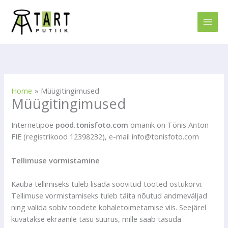
Skip
to
content
Home
Müügitingimused
Müügitingimused
Internetipoe
pood.tonisfoto.com
omanik on Tõnis Anton
FIE (registrikood 12398232), e-mail info@tonisfoto.com
Tellimuse vormistamine
Kauba tellimiseks tuleb lisada soovitud tooted ostukorvi.
Tellimuse vormistamiseks tuleb täita nõutud andmeväljad
ning valida sobiv toodete kohaletoimetamise viis. Seejärel
kuvatakse ekraanile tasu suurus, mille saab tasuda