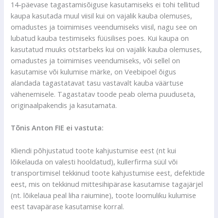
14-päevase tagastamisõiguse kasutamiseks ei tohi tellitud
kaupa kasutada muul viisil kui on vajalik kauba olemuses,
omadustes ja toimimises veendumiseks viisil, nagu see on
lubatud kauba testimiseks füüsilises poes. Kui kaupa on
kasutatud muuks otstarbeks kui on vajalik kauba olemuses,
omadustes ja toimimises veendumiseks, või sellel on
kasutamise või kulumise märke, on Veebipoel õigus
alandada tagastatavat tasu vastavalt kauba väärtuse
vähenemisele. Tagastatav toode peab olema puuduseta,
originaalpakendis ja kasutamata.
Tõnis Anton FIE ei vastuta:
Kliendi põhjustatud toote kahjustumise eest (nt kui
lõikelauda on valesti hooldatud), kullerfirma süül või
transportimisel tekkinud toote kahjustumise eest, defektide
eest, mis on tekkinud mittesihipärase kasutamise tagajärjel
(nt. lõikelaua peal liha raiumine), toote loomuliku kulumise
eest tavapärase kasutamise korral.