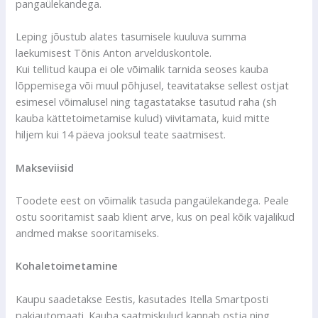
pangaülekandega.
Leping jõustub alates tasumisele kuuluva summa
laekumisest Tõnis Anton arvelduskontole.
Kui tellitud kaupa ei ole võimalik tarnida seoses kauba
lõppemisega või muul põhjusel, teavitatakse sellest ostjat
esimesel võimalusel ning tagastatakse tasutud raha (sh
kauba kättetoimetamise kulud) viivitamata, kuid mitte
hiljem kui 14 päeva jooksul teate saatmisest.
Makseviisid
Toodete eest on võimalik tasuda pangaülekandega. Peale
ostu sooritamist saab klient arve, kus on peal kõik vajalikud
andmed makse sooritamiseks.
Kohaletoimetamine
Kaupu saadetakse Eestis, kasutades Itella Smartposti
pakiautomaati. Kauba saatmiskulud kannab ostja ning