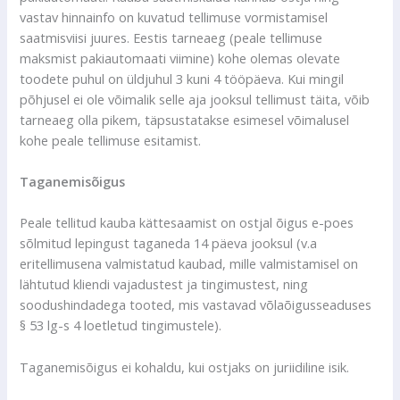
vastav hinnainfo on kuvatud tellimuse vormistamisel
saatmisviisi juures. Eestis tarneaeg (peale tellimuse
maksmist pakiautomaati viimine) kohe olemas olevate
toodete puhul on üldjuhul 3 kuni 4 tööpäeva. Kui mingil
põhjusel ei ole võimalik selle aja jooksul tellimust täita, võib
tarneaeg olla pikem, täpsustatakse esimesel võimalusel
kohe peale tellimuse esitamist.
Taganemisõigus
Peale tellitud kauba kättesaamist on ostjal õigus e-poes
sõlmitud lepingust taganeda 14 päeva jooksul (v.a
eritellimusena valmistatud kaubad, mille valmistamisel on
lähtutud kliendi vajadustest ja tingimustest, ning
soodushindadega tooted, mis vastavad võlaõigusseaduses
§ 53 lg-s 4 loetletud tingimustele).
Taganemisõigus ei kohaldu, kui ostjaks on juriidiline isik.