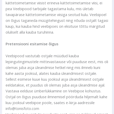
kättetoimetamise viisist erineva kättetoimetamise viisi, ei
pea Veebipood tarbijale tagastama kulu, mis ületab
tavapärase kättetoimetamise viisiga seotud kulu. Veebipoel
on õigus taganeda müügitehingust ning nõuda ostjalt tagasi
kaup, kui kauba hind veebipoes on eksituse tõttu märgitud
oluliselt alla kauba turuhinna.
Pretensiooni esitamise õigus
Veebipood vastutab ostjale müüdud kauba
lepingutingimustele mittevastavuse või puuduse eest, mis oli
olemas juba asja üleandmise hetkel ning mis ilmneb kuni
kahe aasta jooksul, alates kauba üleandmisest ostjale.
Sellest esimese kuue kuu jooksul asja üleandmisest ostjale
eeldatakse, et puudus oli olemas juba asja üleandmise ajal.
Vastava eelduse ümberlükkamine on Veebipoe kohustus.
Ostjal on õigus puuduse ilmnemisel pöörduda hiljemalt kahe
kuu jooksul veebipoe poole, saates e-kirja aadressile
info@tonisfoto.com