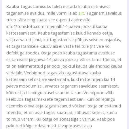
Kauba tagastamiseks
tuleb esitada kauba ostmisest
taganemise avaldus, mille vormi leiab
siit
. Taganemisavaldus
tuleb täita ning saata see e-posti aadressile
info@tonisfoto.com hiljemalt 14 päeva jooksul kauba
kättesaamisest. Kauba tagastamise kulud kannab ostja,
välja arvatud juhul, kui tagastamise põhjus seisneb asjaolus,
et tagastamisele kuuluv asi ei vasta tellitule (nt vale või
defektiga toode). Ostja peab kauba tagastama avalduse
esitamisele järgneva 14 päeva jooksul või esitama tõendi, et
ta on eelnimetatud perioodi jooksul kauba üle andnud kauba
vedajale. Veebipood tagastab tagastatava kauba
kättesaamisel ostjale viivitamata, kuid mitte hiljem kui 14
päeva möödumisel, arvates taganemisavalduse saamisest,
kõik ostjalt lepingu alusel saadud tasud. Veebipood võib
keelduda tagasimaksete tegemisest seni, kuni on lepingu
esemeks oleva asja tagasi saanud või kuni ostja on esitanud
tõendid, et on asja tagasi saatnud, sõltuvalt sellest, kumb
toimub varem. Kui ostja on sõnaselgelt valinud Veebipoe
pakutud kõige odavamast tavapärasest asja